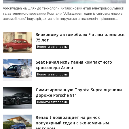
Volkswagen на шлях до технологій Китаю: новий етап електромобільності
та автономного керування Компанія Volkswagen, один із світових лідерів
автомобільної індустрії, активно інтегрується в технологічні рішення...
Знаковому автомобилю Fiat исполнилось
75 лет
Новости автопрома
Seat начал испытания компактного
кроссовера Arona
Новости автопрома
Лимитированную Toyota Supra оценили
дороже Porsche 911
Новости автопрома
Renault возвращает на рынок
популярный седан с экономичным
мотором